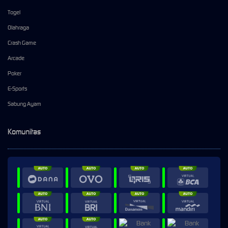
Togel
Olahraga
Crash Game
Arcade
Poker
E-Sports
Sabung Ayam
Komunitas