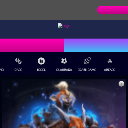
INO
RACE
TOGEL
OLAHRAGA
CRASH GAME
ARCADE
i