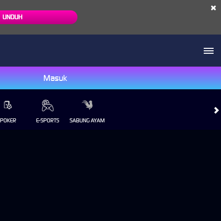
×
UNDUH
Masuk
POKER
E-SPORTS
SABUNG AYAM