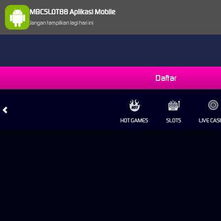
MBCSLOT88 Aplikasi Mobile
Jangan tampilkan lagi hari ini
Daftar
HOT GAMES
SLOTS
LIVE CAS