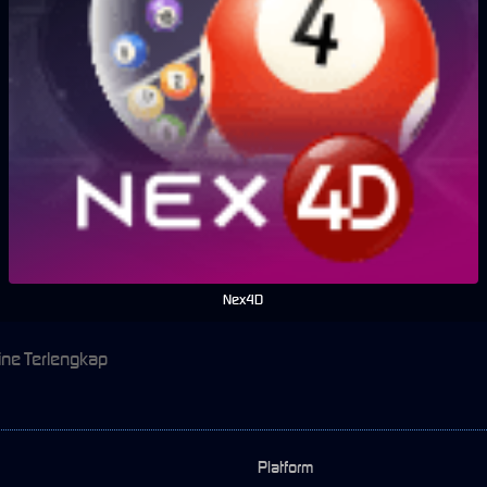
Nex4D
ine Terlengkap
Platform