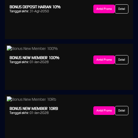
BONUS DEPOSIT HARIAN 10%
Ambil Promo
Detail
Tanggal akhir:
31-Agt-2050
BONUS NEW MEMBER 100%
Ambil Promo
Detail
Tanggal akhir:
01-Jan-2028
BONUS NEW MEMBER 10RB
Ambil Promo
Detail
Tanggal akhir:
01-Jan-2028