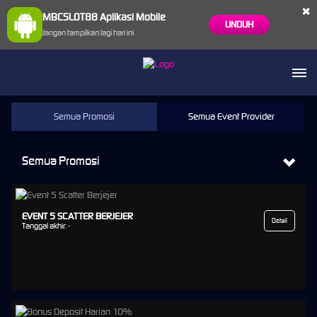
×
MBCSLOT88 Aplikasi Mobile
UNDUH
Jangan tampilkan lagi hari ini
Semua Promosi
Semua Event Provider
Semua Promosi
EVENT 5 SCATTER BERJEJER
Detail
Tanggal akhir:
-