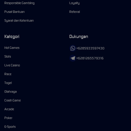
Responsible Gambling
Loyalty
Pusat Bantuan
Referral
Syarat dan Ketentuan
Kategori
Dukungan
Hot Games
+6285933597430
Slots
+6281265579316
Live Casino
Race
Togel
Olahraga
Crash Game
Arcade
Poker
E-Sports