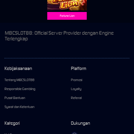
Fortune Lion
MBCSLOT88: Official Server Provider dengan Engine
Terlengkap
Kebijaksanaan
Platform
Tentang MBCSLOT88
Promosi
Responsible Gambling
Loyalty
Pusat Bantuan
Referral
Syarat dan Ketentuan
Kategori
Dukungan