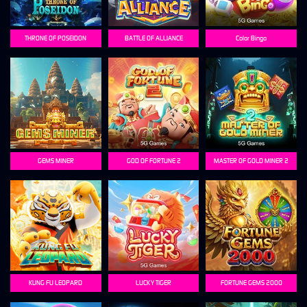
THRONE OF POSEIDON
BATTLE OF ALLIANCE
Color Bingo
GEMS MINER
GOD OF FORTUNE 2
MASTER OF GOLD MINER 2
KUNG FU LEOPARD
LUCKY TIGER
FORTUNE GEMS 2000