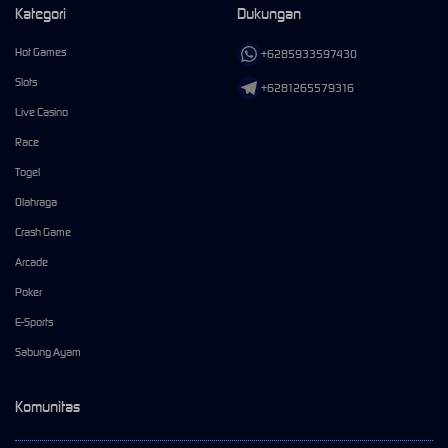
Kategori
Dukungan
Hot Games
+6285933597430
Slots
+6281265579316
Live Casino
Race
Togel
Olahraga
Crash Game
Arcade
Poker
E-Sports
Sabung Ayam
Komunitas