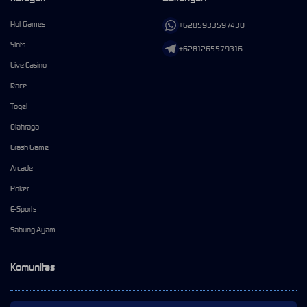
Hot Games
+6285933597430
Slots
+6281265579316
Live Casino
Race
Togel
Olahraga
Crash Game
Arcade
Poker
E-Sports
Sabung Ayam
Komunitas