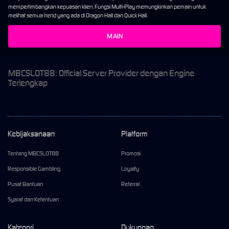
mempertimbangkan kepuasan klien. Fungsi Multi-Play memungkinkan pemain untuk
melihat semua trend yang ada di Dragon Hall dan Quick Hall.
MAIN
MBCSLOT88: Official Server Provider dengan Engine
Terlengkap
Kebijaksanaan
Platform
Tentang MBCSLOT88
Promosi
Responsible Gambling
Loyalty
Pusat Bantuan
Referral
Syarat dan Ketentuan
Kategori
Dukungan