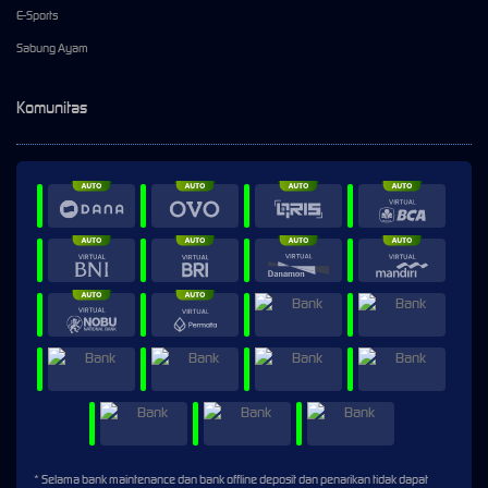
E-Sports
Sabung Ayam
Komunitas
* Selama bank maintenance dan bank offline deposit dan penarikan tidak dapat