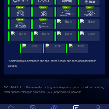
* Selama bank maintenance dan bank offline deposit dan penarikan tidak dapat
diproses
©2026 MBCSLOT88 menawarkan berbagai macam provider pilihan terbaik dan didukung
oleh Layanan Pelanggan profesional 24/7 yang siap melayani Anda.