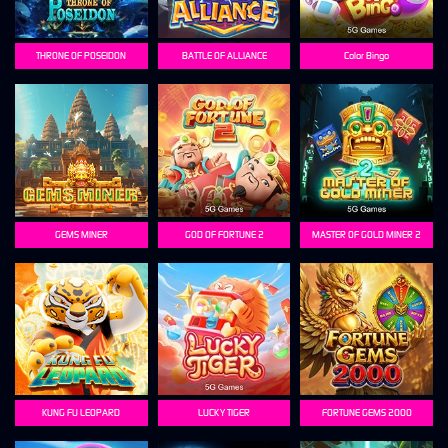
THRONE OF POSEIDON
BATTLE OF ALLIANCE
Color Bingo
GEMS MINER
GOD OF FORTUNE 2
MASTER OF GOLD MINER 2
KUNG FU LEOPARD
LUCKY TIGER
FORTUNE GEMS 2000