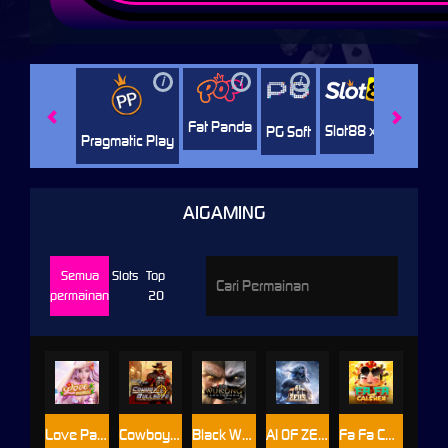
i
i
i
i
i
Facha
Fat Panda
Slot88 x PP
PG Soft
Pragmatic Play
AIGAMING
Semua
Slots
Top
permainan
20
Love Paradise
Cowboy Bullseye
Black WuKong
AI OF ZEUS
Fa Fa Caishen