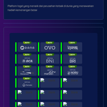
Platform togel yang menarik dari perusahan terbaik di dunia yang menawarkan
hadiah kemenangan besar