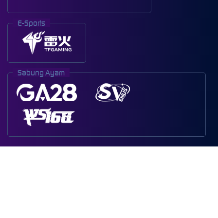
E-Sports
Sabung Ayam