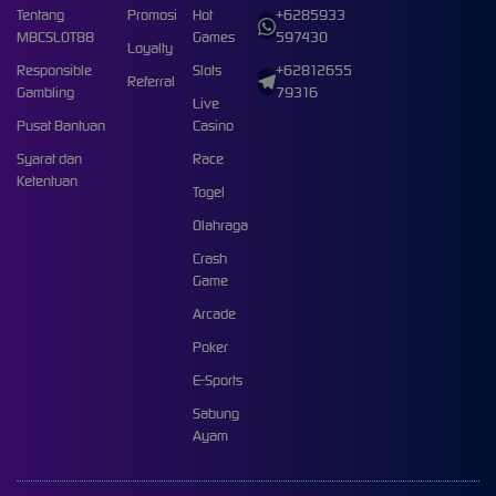
Tentang
Promosi
Hot
+6285933
MBCSLOT88
Games
597430
Loyalty
Responsible
Slots
+62812655
Referral
Gambling
79316
Live
Pusat Bantuan
Casino
Syarat dan
Race
Ketentuan
Togel
Olahraga
Crash
Game
Arcade
Poker
E-Sports
Sabung
Ayam