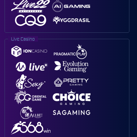
Live Casino