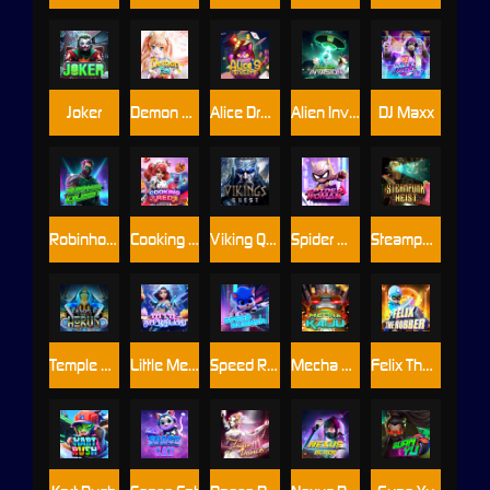
Joker
Demon Fox
Alice Dream
Alien Invasion
DJ Maxx
Robinhood Quest
Cooking Red
Viking Quest
Spider Woman
Steampunk Heist
Temple of Horus
Little Mermaid
Speed Runner
Mecha Kaiju
Felix The Robber