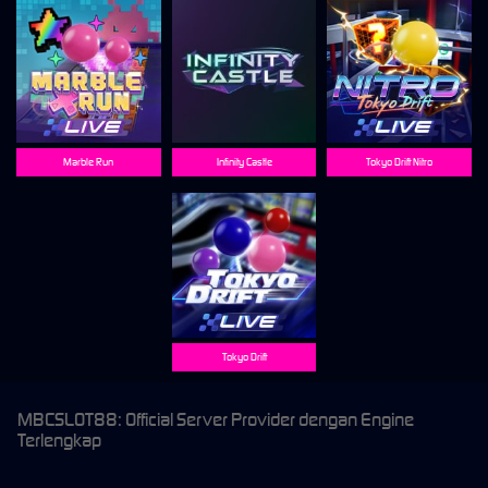
Marble Run
Infinity Castle
Tokyo Drift Nitro
Tokyo Drift
MBCSLOT88: Official Server Provider dengan Engine
Terlengkap