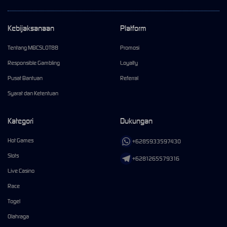
Kebijaksanaan
Platform
Tentang MBCSLOT88
Promosi
Responsible Gambling
Loyalty
Pusat Bantuan
Referral
Syarat dan Ketentuan
Kategori
Dukungan
Hot Games
+6285933597430
Slots
+6281265579316
Live Casino
Race
Togel
Olahraga