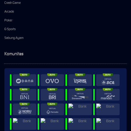
Crash Game
Arcade
Poker
E-Sports
Sabung Ayam
Komunitas