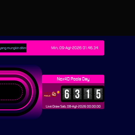
Min, 09-Agt-2026 01.46.34
in ditimbulkan.
Pemeliharaan Terjadwal: MarbleX pada 31-Jul-2026 dari 00.00.00 sampai 31
Nex4D Pools Day
Live Draw Sab, 08-Agt-2026 00.00.00