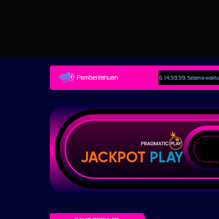
Pemberitahuan
Sports pada 30-Jun-2026 dari 14.59.59 sampai 30-Sep-2026 14.59.59. Selama waktu ini, PP Virt
JACKPOT
PLAY