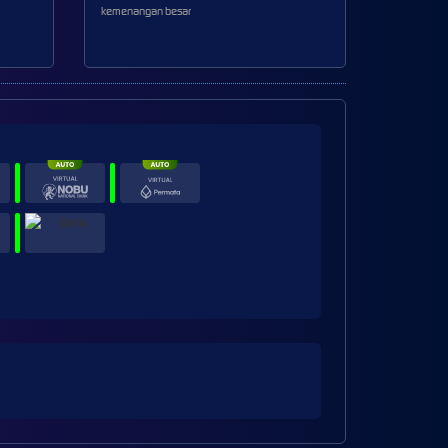
kemenangan besar