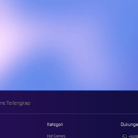
ine Terlengkap
Kategori
Dukunga
Hot Games
+62