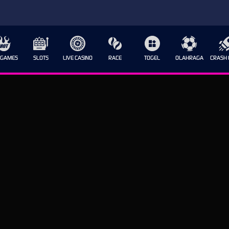
 GAMES
SLOTS
LIVE CASINO
RACE
TOGEL
OLAHRAGA
CRASH