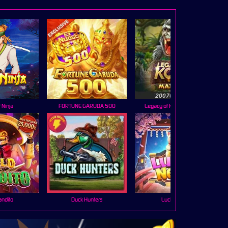
 Ninja
FORTUNE GARUDA 500
Legacy of Kong Maxways
andito
Duck Hunters
Lucky Neko