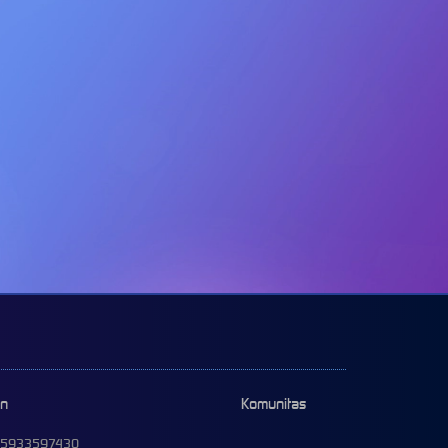
Pindai kod
untuk Un
Android 
n
Komunitas
85933597430