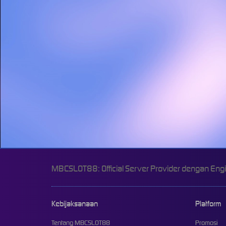
sandi****m
IDR
982,000.00
Mahjong Wins 3 – Black
Scatter
nabilau****0
IDR
691,500.00
Gates of Olympus 1000
wi****o
IDR
505,500.00
Gates of Olympus 1000
wi****o
IDR
469,450.00
Gates of Olympus 1000
pe****0
IDR
448,350.00
MBCSLOT88: Official Server Provider dengan Eng
Sweet Bonanza 1000
Kebijaksanaan
Platform
Tentang MBCSLOT88
Promosi