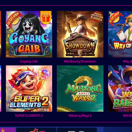
Goyang Gaib
Wild Bounty Showdown
Way of
SUPER ELEMENTS 2
Mahjong Ways 2
Wild B