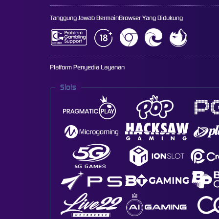
Tanggung Jawab Bermain
Browser Yang Didukung
Platform Penyedia Layanan
Slots