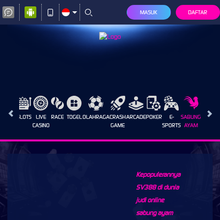
MASUK
DAFTAR
HOT
SLOTS
LIVE
RACE
TOGEL
OLAHRAGA
CRASH
ARCADE
POKER
E-
SABUNG
PROMOS
GAMES
CASINO
GAME
SPORTS
AYAM
Kepopulerannya
SV388 di dunia
judi online
sabung ayam