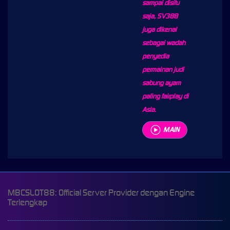
sampai disitu
saja, SV388
juga dikenal
sebagai wadah
penyedia
permainan judi
sabung ayam
paling fairplay di
Asia.
MAIN
MBCSLOT88: Official Server Provider dengan Engine
Terlengkap