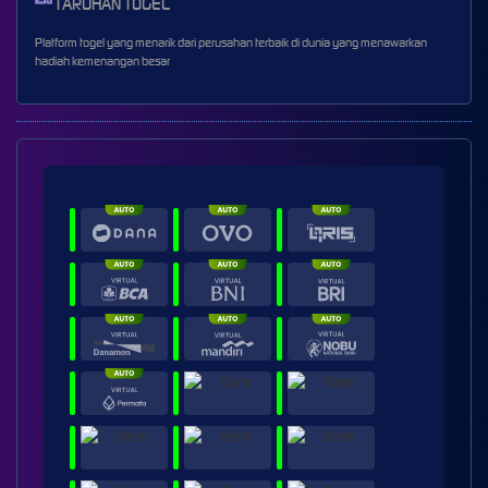
TARUHAN TOGEL
Platform togel yang menarik dari perusahan terbaik di dunia yang menawarkan
hadiah kemenangan besar