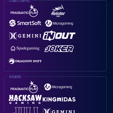
Crash Game
Arcade