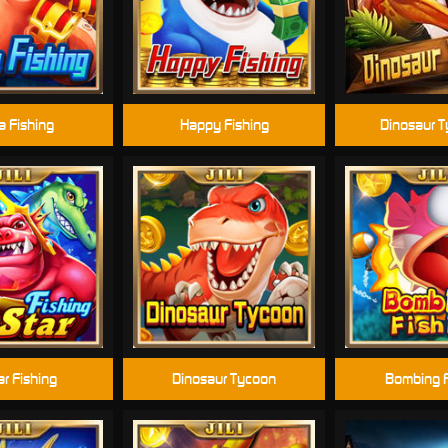
 Fishing
Happy Fishing
Dinosaur T
tar Fishing
Dinosaur Tycoon
Bombing F