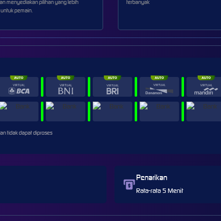
 dan menyediakan pilihan yang lebih
terbanyak
untuk pemain.
an tidak dapat diproses
Penarikan
Rata-rata 5 Menit