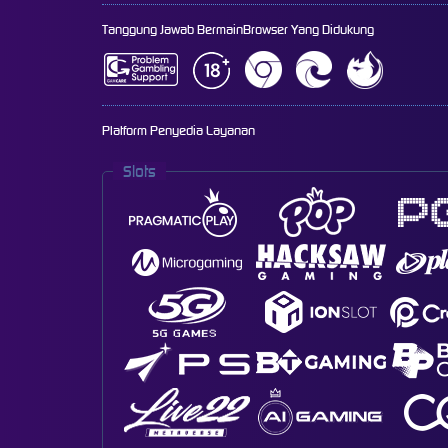
Tanggung Jawab Bermain
Browser Yang Didukung
Platform Penyedia Layanan
Slots