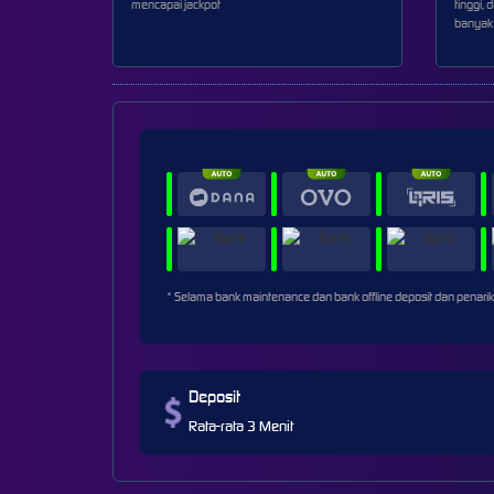
mencapai jackpot
tinggi,
banyak 
* Selama bank maintenance dan bank offline deposit dan penarik
Deposit
Rata-rata 3 Menit