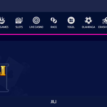
 GAMES
SLOTS
LIVE CASINO
RACE
TOGEL
OLAHRAGA
CRASH
JILI