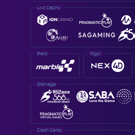
Live Casino
Race
Togel
Olahraga
Crash Game