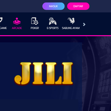
MASUK
DAFTAR
 GAME
ARCADE
POKER
E-SPORTS
SABUNG AYAM
PROMOSI